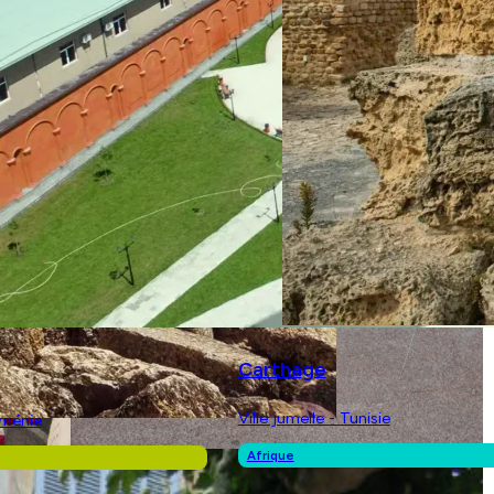
Carthage
Ville jumelle - Tunisie
rménie
Afrique