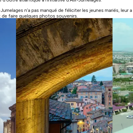
-Jumelages n’a pas manqué de féliciter les jeunes mariés, leur 
 de faire quelques photos souvenirs.
animé le mariage de Corentin, leur ancien tambourinaire, dont le
rceaux fleuris, le traditionnel saut de la barre , pour les jeune
les mariés ont tenu le mât symbolisant leur nouvelle union. Di
ys étrangers étaient ravis de découvrir, entres autres, la dans
n’avaient pas hésité à faire le déplacement, se trouvait la famil
tations à Lauren et Corentin.
core de très nombreux heureux!
PELGATZ pour Aix-Jumelages et Lei Farandoulaire Sestian