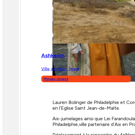
Ashkelon
Ville jumelle - Israël
Moyen-Orient
Lauren Bolinger de Philadelphie et Cor
en l’Eglise Saint Jean-de-Malte.
Aix-jumelages ainsi que Lei Farandoul
Philadelphie,ville partenaire d’Aix en 
Déplacement à la rencontre du folklore 