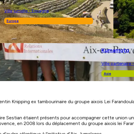
Ville jumelle - Espagne
Europe
Kumamoto
Ville partenaire 
Asie
entin Knipping ex tambourinaire du groupe aixois Lei Farandoulai
aire Sestian étaient présents pour accompagner cette union un
Provence, en 2008 lors du déplacement du groupe aixois lei Faran
d’outre atlantique à l’initiative d’Aix-Jumelages.