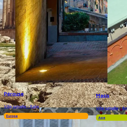
Pérouse
Masis
Ville jumelle - Italie
Ville jumelle - A
Europe
Asie