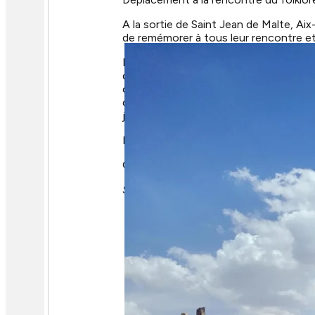
A la sortie de Saint Jean de Malte, Aix
de remémorer à tous leur rencontre et
Le groupe Lei Farandoulaire Sestian a 
de l’église, sous une haie d’honneur d’a
d’honneur, la danse des cordelles où 
des convives,dont beaucoup venus de pa
joint. Parmi les nombreux invités, qui 
Encore toutes nos très sincères félici
Que Jumelages et folklore fassent en
Sylvana, Marie-France et Helmut DOP