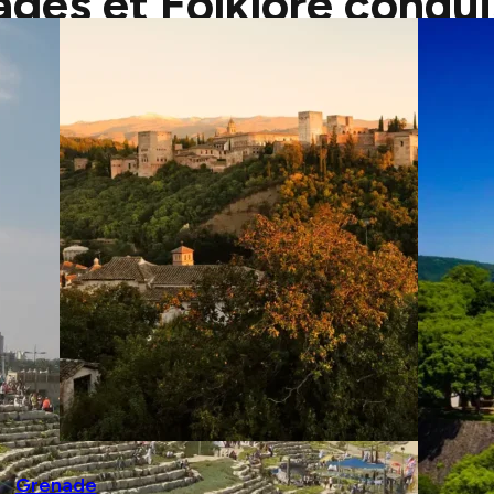
ges et Folklore condui
Grenade