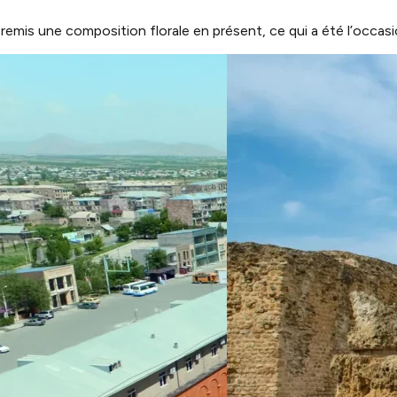
a remis une composition florale en présent, ce qui a été l’occas
s parents, la sœur et le frère sont d’assidus membres. A la sort
s mariés, le premier obstacle à franchir. Puis au moment du vin
verses danses de démonstrations ont été réalisées devant l’ens
e des épées où Christian, le père du marié, s’est bien volonti
le de Philadelphie qui en 2008 avait hébergé Corentin.