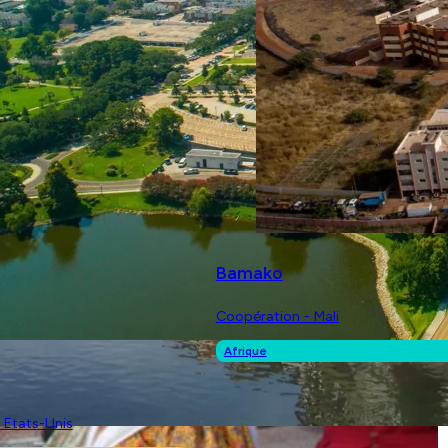
Bamako
Coopération - Mali
Afrique
- Etats-Unis