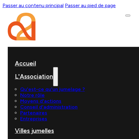
Passer au contenu principal
Passer au pied de page
Accueil
L'Association
Qu'est-ce qu'un jumelage ?
Notre rôle
Moyens d'actions
Conseil d'administration
Partenaires
Entreprises
Villes jumelles