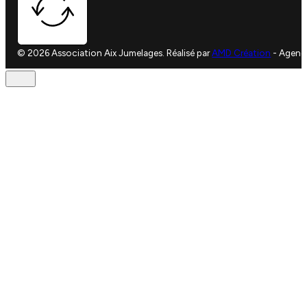
© 2026 Association Aix Jumelages. Réalisé par
AMD Création
- Agenc