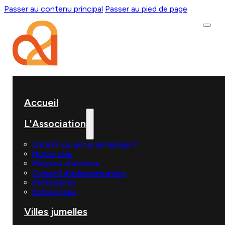
Passer au contenu principal
Passer au pied de page
Accueil
L'Association
Qu'est-ce qu'un jumelage ?
Notre rôle
Moyens d'actions
Conseil d'administration
Partenaires
Entreprises
Villes jumelles