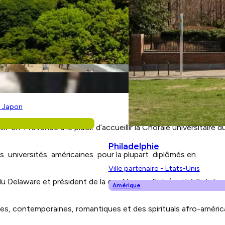
- Japon
n-Provence a le plaisir d’accueillir la Chorale universitaire d
Philadelphie
s universités américaines pour la plupart diplômés en
Ville partenaire - Etats-Unis
du Delaware et président de la conférence Est (moitié Est des
Amérique
es, contemporaines, romantiques et des spirituals afro-américa