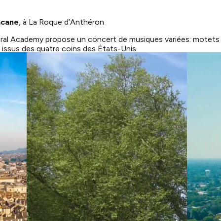
acane
, à La Roque d’Anthéron
al Academy propose un concert de musiques variées: motets ro
issus des quatre coins des États-Unis.
r présentation de la carte): 4,50€