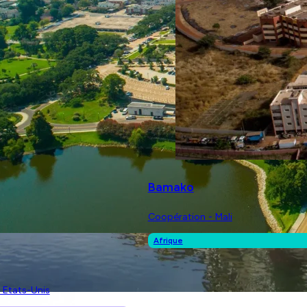
Bamako
Coopération - Mali
Afrique
- Etats-Unis