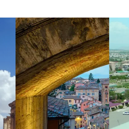
 Sauveur,
Rue Gaston de Saporta
ral Academy propose un concert de musique sacrée pour chœur
atre coins des États-Unis, ces jeunes chanteurs professionne
r présentation de la carte): 15€
it,
40 Rue Espariat
ur résident de la Delaware Choral Academy, les stagiaires en
r, Mendelssohn et Eric Whitacre. Ces jeunes chanteurs profess
r présentation de la carte): 5€