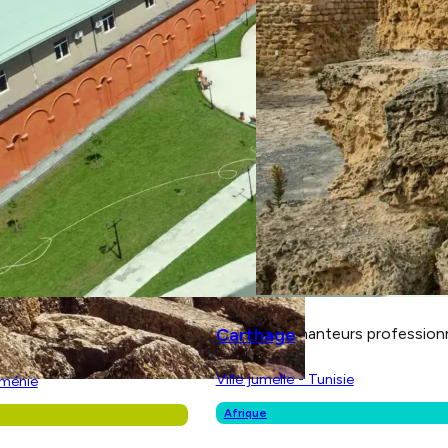
 de chœur. Ils dirigeront les 60 chanteurs du symposium dans
ins des États-Unis, ces jeunes chanteurs professionnels seron
fanes pour chœur et orchestre de chambre. Sont notamment a
Carthage
quatre coins des États-Unis, ces jeunes chanteurs profession
Ville jumelle - Tunisie
rménie
Afrique