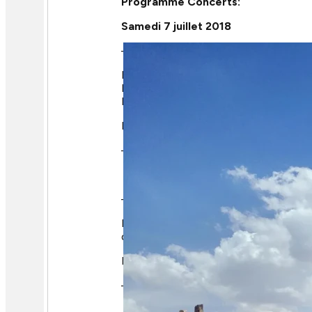
Programme Concerts:
Samedi 7 juillet 2018
–
21h
Concert à la Cathédrale Saint
Le chœur résident de la Delaware Cho
Fauré, avec son Requiem. Issus des qu
René.
Entrée sur place: – adhérents AJRI (su
– non – adhérents: 20€
Mercredi 11 juillet 2018
–
21h
Concert à l’Eglise du Saint Espr
Lors de ce concert proposé par le chœ
des œuvres de Byrd, Victoria, Bruckne
Entrée sur place: – adhérents AJRI (su
– non – adhérents: 10€
Vendredi 13 juillet 2018