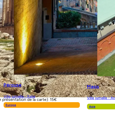
rit
,
40 Rue Espariat
al Academy met à l’honneur d’éminents étudiants en direction
ndelssohn, Tchaikovsky et Eric Whitacre. Issus des quatre co
s.
r présentation de la carte): 5€
 Sauveur,
Rue Gaston de Saporta
oral Academy propose un concert de musiques sacrées et pro
Pérouse
alor, Ola Gjeilo, Jonathan Dove et Jake Runestad. Issus des 
Masis
ixois, Les Archets du Roy René.
Ville jumelle - Italie
Ville jumelle - A
r présentation de la carte): 15€
Europe
Asie