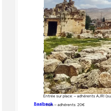
–
21h
Concert à l’Eglise du Saint Esp
Le chœur résident de la Delaware Chor
œuvres de Josquin,Vivaldi, Mozart, Me
accompagnés, par des musiciens aixoi
Entrée sur place: – adhérents AJRI (su
– non – adhérents: 10€
Dimanche 15 juillet 2018
–
21h
Concert à la Cathédrale Saint
Le chœur résident de la Delaware Ch
programme
des œuvres contemporaines de Paul Me
seront accompagnés par l’orchestre a
Entrée sur place: – adhérents AJRI (su
Baalbeck
– non – adhérents: 20€