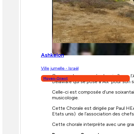
Ashkelon
Ville jumelle - Israël
Comme chaque année depuis 3 ans, l’Ass
Moyen-Orient
Delaware qui se pose à Aix pour son 
Celle-ci est composée d’une soixanta
musicologie.
Cette Chorale est dirigée par Paul HE
Etats unis) de l’association des chef
Cette chorale interprète avec une gra