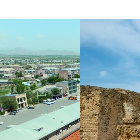
 et orchestre. Il met à l’honneur CPE Bach, Haendel, Schuber
ls seront accompagnés par l’orchestre aixois, Les Archets du 
 direction de chœur dirigeront les 60 chanteurs du symposium 
ionnels sont issus des quatre coins des États-Unis.