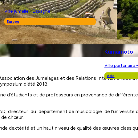
Ville jumelle - Espagne
Europe
Kumamoto
Ville partenaire 
Asie
ociation des Jumelages et des Relations Internationales d’Aix-e
symposium d’été 2018.
ine d’étudiants et de professeurs en provenance de différente
AD, directeur du département de musicologie de l’université 
s de chœur.
nde dextérité et un haut niveau de qualité des œuvres classiqu